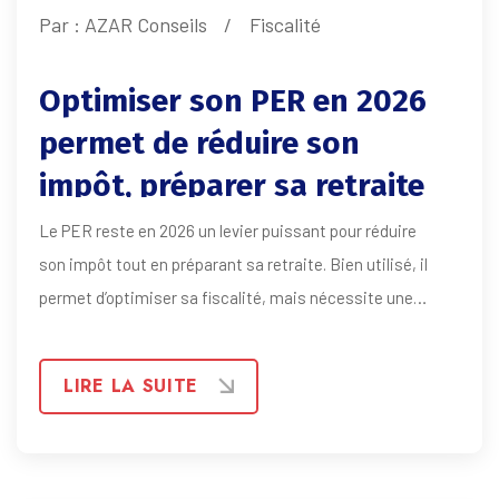
Par :
AZAR Conseils
Fiscalité
Optimiser son PER en 2026
permet de réduire son
impôt, préparer sa retraite
et mieux piloter sa
Le PER reste en 2026 un levier puissant pour réduire
stratégie patrimoniale.
son impôt tout en préparant sa retraite. Bien utilisé, il
permet d’optimiser sa fiscalité, mais nécessite une
stratégie adaptée pour équilibrer avantage immédiat et
fiscalité future.
LIRE LA SUITE