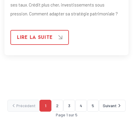
ses taux. Crédit plus cher, investissements sous
pression. Comment adapter sa stratégie patrimoniale ?
LIRE LA SUITE
Précédent
1
2
3
4
5
Suivant
Page
1
sur
5